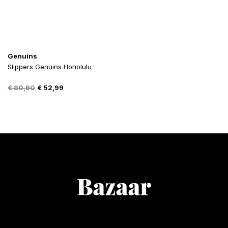
Genuins
Slippers Genuins Honolulu
Oorspronkelijke
Huidige
€
80,90
€
52,99
prijs
prijs
was:
is:
€ 80,90.
€ 52,99.