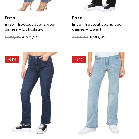
Enzo
Enzo
Enzo | Bootcut Jeans voor
Enzo | Bootcut Jeans voor
dames – Lichtblauw
dames – Zwart
Oorspronkelijke
Huidige
Oorspronkelijke
Huidige
€
79,99
€
30,99
€
79,99
€
30,99
prijs
prijs
prijs
prijs
was:
is:
was:
is:
€ 79,99.
€ 30,99.
€ 79,99.
€ 30,99.
-61%
-61%