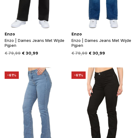
Enzo
Enzo
Enzo | Dames Jeans Met Wijde
Enzo | Dames Jeans Met Wijde
Pijpen
Pijpen
Oorspronkelijke
Huidige
Oorspronkelijke
Huidige
€
79,99
€
30,99
€
79,99
€
30,99
prijs
prijs
prijs
prijs
was:
is:
was:
is:
€ 79,99.
€ 30,99.
€ 79,99.
€ 30,99.
-61%
-61%