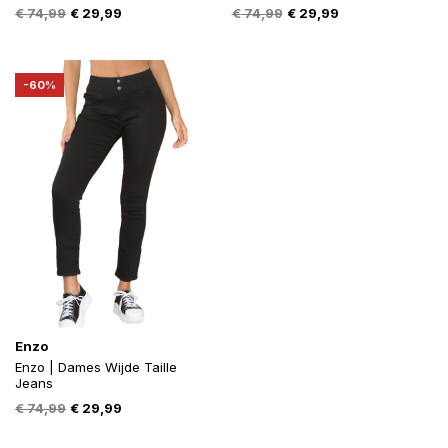
Oorspronkelijke
Huidige
Oorspronkelijke
Huidige
€
74,99
€
29,99
€
74,99
€
29,99
prijs
prijs
prijs
prijs
was:
is:
was:
is:
€ 74,99.
€ 29,99.
€ 74,99.
€ 29,99.
-60%
Enzo
Enzo | Dames Wijde Taille
Jeans
Oorspronkelijke
Huidige
€
74,99
€
29,99
prijs
prijs
was:
is: