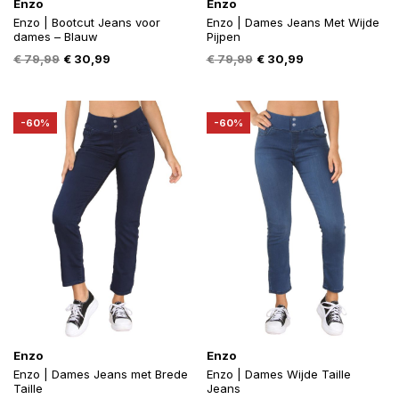
Enzo
Enzo
Enzo | Bootcut Jeans voor
Enzo | Dames Jeans Met Wijde
dames – Blauw
Pijpen
Oorspronkelijke
Huidige
Oorspronkelijke
Huidige
€
79,99
€
30,99
€
79,99
€
30,99
prijs
prijs
prijs
prijs
was:
is:
was:
is:
€ 79,99.
€ 30,99.
€ 79,99.
€ 30,99.
-60%
-60%
Enzo
Enzo
Enzo | Dames Jeans met Brede
Enzo | Dames Wijde Taille
Taille
Jeans