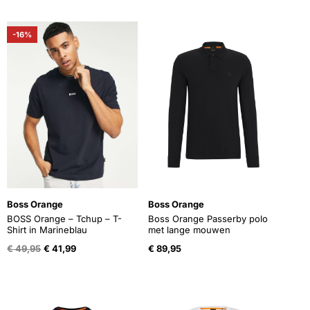
was:
is:
was:
is:
€ 129,95.
€ 90,95.
€ 79,95.
€ 55,95.
-16%
Boss Orange
Boss Orange
BOSS Orange – Tchup – T-
Boss Orange Passerby polo
Shirt in Marineblau
met lange mouwen
Oorspronkelijke
Huidige
€
49,95
€
41,99
€
89,95
prijs
prijs
was:
is:
€ 49,95.
€ 41,99.