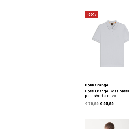
was:
is:
€ 120,99.
€ 79,95
-30%
Boss Orange
Boss Orange Boss pass
polo short sleeve
Oorspronkelijke
Huidige
€
79,95
€
55,95
prijs
prijs
was:
is:
€ 79,95.
€ 55,95.