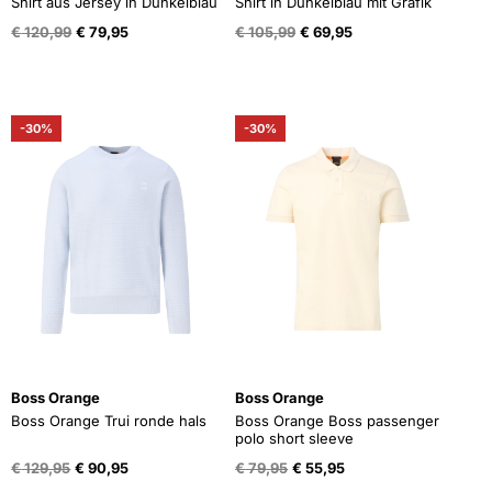
Shirt aus Jersey in Dunkelblau
Shirt in Dunkelblau mit Grafik
Oorspronkelijke
Huidige
Oorspronkelijke
Huidige
€
120,99
€
79,95
€
105,99
€
69,95
prijs
prijs
prijs
prijs
was:
is:
was:
is:
€ 120,99.
€ 79,95.
€ 105,99.
€ 69,95.
-30%
-30%
Boss Orange
Boss Orange
Boss Orange Trui ronde hals
Boss Orange Boss passenger
polo short sleeve
Oorspronkelijke
Huidige
Oorspronkelijke
Huidige
€
129,95
€
90,95
€
79,95
€
55,95
prijs
prijs
prijs
prijs