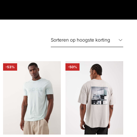
-53%
-50%