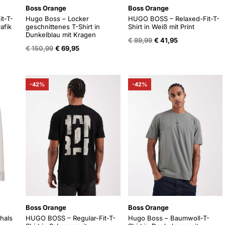
Boss Orange
Boss Orange
t-T-
Hugo Boss – Locker
HUGO BOSS – Relaxed-Fit-T-
rafik
geschnittenes T-Shirt in
Shirt in Weiß mit Print
Dunkelblau mit Kragen
e
Oorspronkelijke
Huidige
€
89,99
€
41,95
Oorspronkelijke
Huidige
prijs
prijs
€
150,99
€
69,95
prijs
prijs
was:
is:
was:
is:
.
€ 89,99.
€ 41,95.
€ 150,99.
€ 69,95.
-42%
-42%
Boss Orange
Boss Orange
hals
HUGO BOSS – Regular-Fit-T-
Hugo Boss – Baumwoll-T-