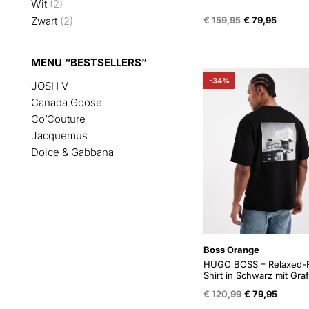
Wit
(2)
Oorspronkelijk
Huidige
€
159,95
€
79,95
Zwart
(2)
prijs
prijs
was:
is:
€ 159,95.
€ 79,95
MENU “BESTSELLERS”
-34%
JOSH V
Canada Goose
Co’Couture
Jacquemus
Dolce & Gabbana
Boss Orange
HUGO BOSS – Relaxed-F
Shirt in Schwarz mit Graf
Oorspronkelijk
Huidig
€
120,99
€
79,95
prijs
prijs