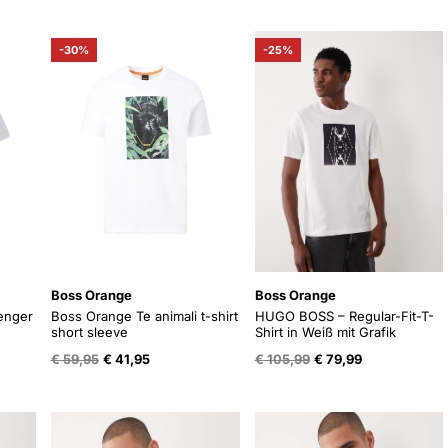
was:
is:
was:
is:
.
€ 89,99.
€ 59,95.
€ 89,99.
€ 59,95.
-30%
-25%
Boss Orange
Boss Orange
enger
Boss Orange Te animali t-shirt
HUGO BOSS – Regular-Fit-T-
short sleeve
Shirt in Weiß mit Grafik
Oorspronkelijke
Huidige
Oorspronkelijke
Huidige
€
59,95
€
41,95
€
105,99
€
79,99
prijs
prijs
prijs
prijs
was:
is:
was:
is:
€ 59,95.
€ 41,95.
€ 105,99.
€ 79,99.