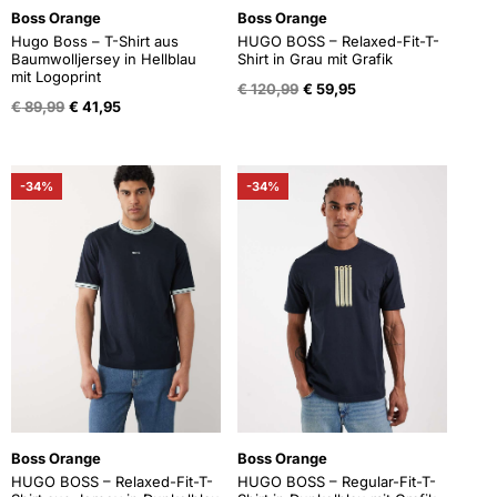
Boss Orange
Boss Orange
Hugo Boss – T-Shirt aus
HUGO BOSS – Relaxed-Fit-T-
Baumwolljersey in Hellblau
Shirt in Grau mit Grafik
mit Logoprint
Oorspronkelijke
Huidige
€
120,99
€
59,95
Oorspronkelijke
Huidige
prijs
prijs
€
89,99
€
41,95
prijs
prijs
was:
is:
was:
is:
€ 120,99.
€ 59,95.
€ 89,99.
€ 41,95.
-34%
-34%
Boss Orange
Boss Orange
HUGO BOSS – Relaxed-Fit-T-
HUGO BOSS – Regular-Fit-T-