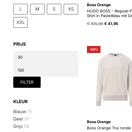
Boss Orange
L
M
S
XS
HUGO BOSS – Regular-Fi
Shirt in Pastellblau mit G
XXL
Oorspronkelijk
Huidige
€
105,99
€
41,95
prijs
prijs
was:
is:
€ 105,99.
€ 41,95
PRIJS
-50%
Min.
prijs
Max.
prijs
FILTER
KLEUR
Blauw
(1)
Geel
(1)
Boss Orange
Grijs
(4)
Boss Orange Trui ronde 