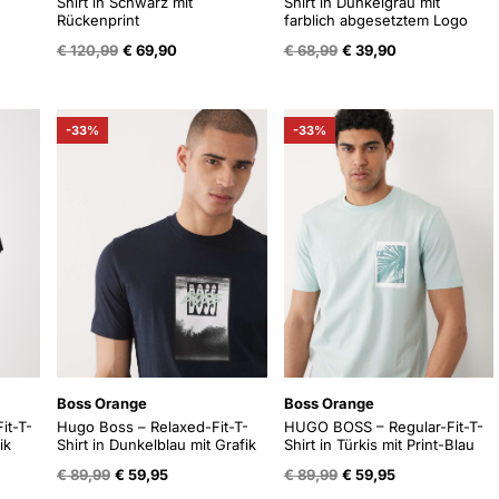
Shirt in Schwarz mit
Shirt in Dunkelgrau mit
Rückenprint
farblich abgesetztem Logo
e
Oorspronkelijke
Huidige
Oorspronkelijke
Huidige
€
120,99
€
69,90
€
68,99
€
39,90
prijs
prijs
prijs
prijs
was:
is:
was:
is:
.
€ 120,99.
€ 69,90.
€ 68,99.
€ 39,90.
-33%
-33%
Boss Orange
Boss Orange
it-T-
Hugo Boss – Relaxed-Fit-T-
HUGO BOSS – Regular-Fit-T-
ik
Shirt in Dunkelblau mit Grafik
Shirt in Türkis mit Print-Blau
e
e
Oorspronkelijke
Huidige
Oorspronkelijke
Huidige
€
89,99
€
59,95
€
89,99
€
59,95
prijs
prijs
prijs
prijs