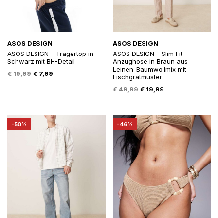
ASOS DESIGN
ASOS DESIGN
ASOS DESIGN – Trägertop in
ASOS DESIGN – Slim Fit
Schwarz mit BH-Detail
Anzughose in Braun aus
Leinen-Baumwollmix mit
Oorspronkelijke
Huidige
€
19,99
€
7,99
Fischgrätmuster
prijs
prijs
Oorspronkelijke
Huidige
€
49,99
€
19,99
was:
is:
prijs
prijs
€ 19,99.
€ 7,99.
was:
is:
€ 49,99.
€ 19,99.
-50%
-46%