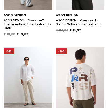
ASOS DESIGN
ASOS DESIGN
ASOS DESIGN – Oversize-T-
ASOS DESIGN – Oversize-T-
Shirt in Anthrazit mit Text-Print-
Shirt in Schwarz mit Text-Print
Grau
Oorspronkelijke
Huidige
€
24,99
€
14,99
Oorspronkelijke
Huidige
€
19,99
€
10,99
prijs
prijs
prijs
prijs
was:
is:
was:
is:
€ 24,99.
€ 14,99.
€ 19,99.
€ 10,99.
-31%
-26%