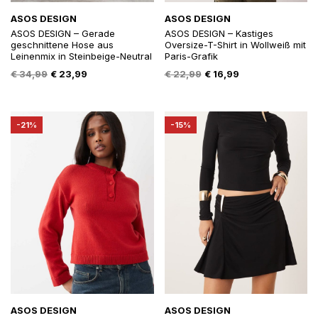
ASOS DESIGN
ASOS DESIGN
ASOS DESIGN – Gerade
ASOS DESIGN – Kastiges
geschnittene Hose aus
Oversize-T-Shirt in Wollweiß mit
Leinenmix in Steinbeige-Neutral
Paris-Grafik
Oorspronkelijke
Huidige
Oorspronkelijke
Huidige
€
34,99
€
23,99
€
22,99
€
16,99
prijs
prijs
prijs
prijs
was:
is:
was:
is:
€ 34,99.
€ 23,99.
€ 22,99.
€ 16,99.
-21%
-15%
ASOS DESIGN
ASOS DESIGN