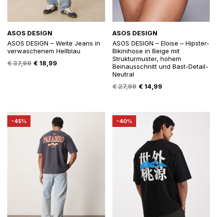
ASOS DESIGN
ASOS DESIGN
ASOS DESIGN – Weite Jeans in
ASOS DESIGN – Eloise – Hipster-
verwaschenem Hellblau
Bikinihose in Beige mit
Strukturmuster, hohem
Oorspronkelijke
Huidige
€
37,99
€
18,99
Beinausschnitt und Bast-Detail-
prijs
prijs
Neutral
was:
is:
Oorspronkelijke
Huidige
€
27,99
€
14,99
€ 37,99.
€ 18,99.
prijs
prijs
was:
is:
€ 27,99.
€ 14,99.
-45%
-40%