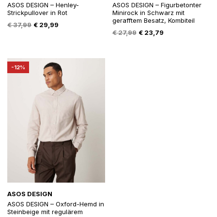
ASOS DESIGN – Henley-
ASOS DESIGN – Figurbetonter
Strickpullover in Rot
Minirock in Schwarz mit
gerafftem Besatz, Kombiteil
Oorspronkelijke
Huidige
€
37,99
€
29,99
Oorspronkelijke
Huidige
€
27,99
€
23,79
prijs
prijs
prijs
prijs
was:
is:
was:
is:
€ 37,99.
€ 29,99.
€ 27,99.
€ 23,79.
-12%
ASOS DESIGN
ASOS DESIGN – Oxford-Hemd in
Steinbeige mit regulärem