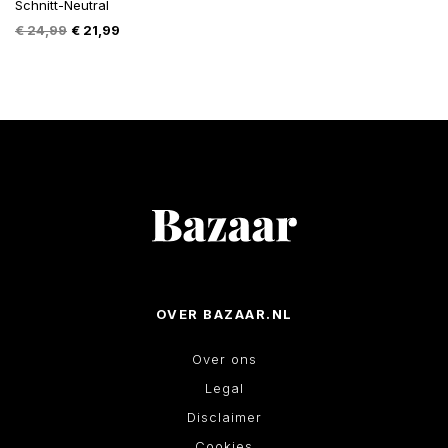
Schnitt-Neutral
Oorspronkelijke
Huidige
€
24,99
€
21,99
prijs
prijs
was:
is:
€ 24,99.
€ 21,99.
OVER BAZAAR.NL
Over ons
Legal
Disclaimer
Cookies