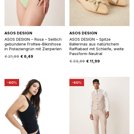
ASOS DESIGN
ASOS DESIGN
ASOS DESIGN – Rosa – Seitlich
ASOS DESIGN – Spitze
gebundene Frottee-Bikinihose
Ballerinas aus natürlichem
in Pistaziengrün mit Zierperlen
Raffiabast mit Schleife, weite
Passform-Neutral
Oorspronkelijke
Huidige
€
21,99
€
6,49
Oorspronkelijke
Huidige
€
33,99
€
11,99
prijs
prijs
prijs
prijs
was:
is:
was:
is:
€ 21,99.
€ 6,49.
€ 33,99.
€ 11,99.
-60%
-60%