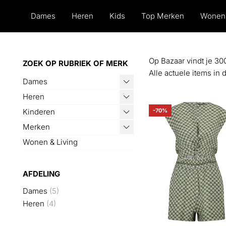
Dames
Heren
Kids
Top Merken
Wonen
Op Bazaar vindt je 30
ZOEK OP RUBRIEK OF MERK
Alle actuele items in
Dames
Heren
Kinderen
-70%
Merken
Wonen & Living
AFDELING
Dames
(5)
Heren
(4)