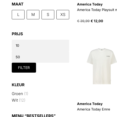
MAAT
America Today
America Today Playsuit 
L
M
S
XS
Oorspronkelijke
Huidige
€
39,99
€
12,00
prijs
prijs
was:
is:
PRIJS
€ 39,99.
€ 12,00.
Min.
prijs
Max.
prijs
FILTER
KLEUR
Groen
(1)
Wit
(12)
America Today
America Today Emre
MENU “BESTSELLERS”